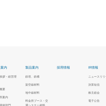
社案内
製品案内
採用情報
IR情報
挨拶・経営理
鉄塔、鉄構
ニュースリリ
架空線材料
決算短信
概要
地中線材料
株主総会
所案内
料金所ブース・交
電子公告
開発部門
通システム材料