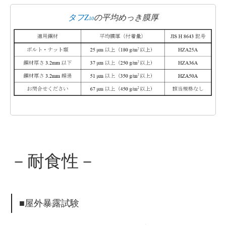
タフZ
の平均めっき膜厚
10
－耐食性－
■屋外暴露試験