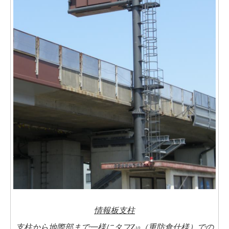
情報板支柱
支柱から地際部まで一様にタフZ
（重防食仕様）での
10