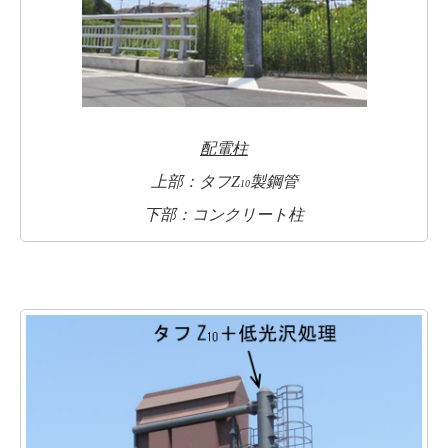
配電柱
上部：タフZ
製鋼管
10
下部：コンクリート柱