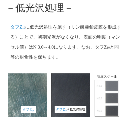
－低光沢処理－
タフZ
に低光沢処理を施す（リン酸亜鉛皮膜を形成す
10
る）ことで、初期光沢がなくなり、表面の明度（マン
セル値）はN 3.0～4.0になります。なお、タフZ
と同
10
等の耐食性を保ちます。