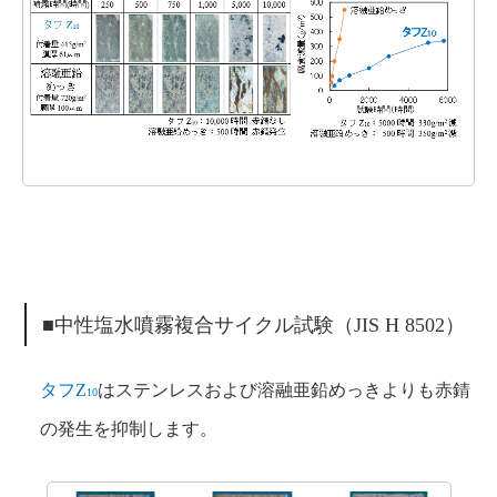
■中性塩水噴霧複合サイクル試験（JIS H 8502）
タフZ
はステンレスおよび溶融亜鉛めっきよりも赤錆
10
の発生を抑制します。