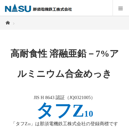
ホーム
高耐食性 溶融亜鉛－7%ア
ルミニウム合金めっき
JIS H 8643 認証（JQ0321005）
タフZ
10
「タフZ
」は那須電機鉄工株式会社の登録商標です
10