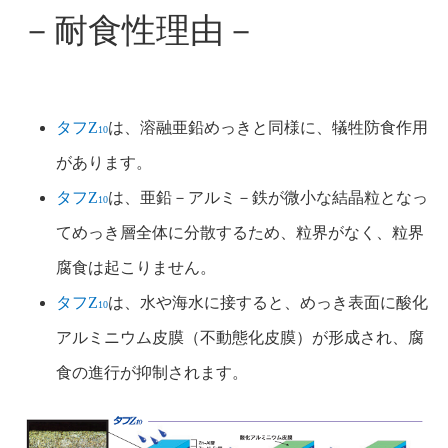
－耐食性理由－
タフZ
は、溶融亜鉛めっきと同様に、犠牲防食作用
10
があります。
タフZ
は、亜鉛－アルミ－鉄が微小な結晶粒となっ
10
てめっき層全体に分散するため、粒界がなく、粒界
腐食は起こりません。
タフZ
は、水や海水に接すると、めっき表面に酸化
10
アルミニウム皮膜（不動態化皮膜）が形成され、腐
食の進行が抑制されます。