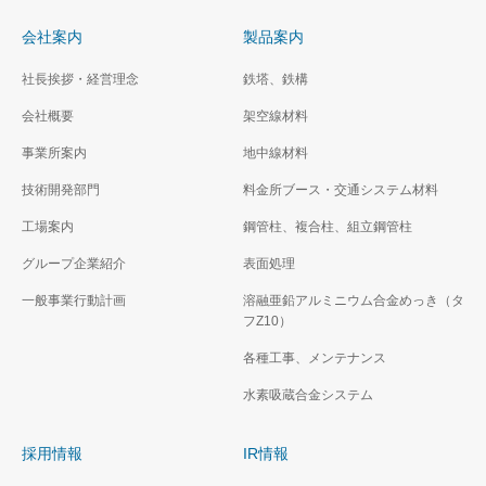
会社案内
製品案内
社長挨拶・経営理念
鉄塔、鉄構
会社概要
架空線材料
事業所案内
地中線材料
技術開発部門
料金所ブース・交通システム材料
工場案内
鋼管柱、複合柱、組立鋼管柱
グループ企業紹介
表面処理
一般事業行動計画
溶融亜鉛アルミニウム合金めっき（タ
フZ10）
各種工事、メンテナンス
水素吸蔵合金システム
採用情報
IR情報