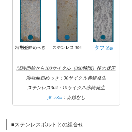
試験開始から100サイクル（800時間）後の状況
溶融亜鉛めっき：30サイクル赤錆発生
ステンレス304：10サイクル赤錆発生
タフZ
：赤錆なし
10
■ステンレスボルトとの組合せ