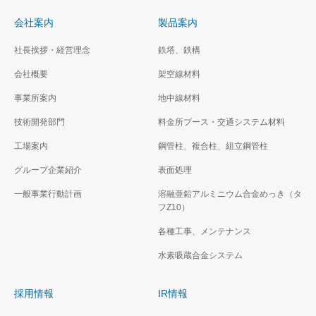
会社案内
製品案内
社長挨拶・経営理念
鉄塔、鉄構
会社概要
架空線材料
事業所案内
地中線材料
技術開発部門
料金所ブース・交通システム材料
工場案内
鋼管柱、複合柱、組立鋼管柱
グループ企業紹介
表面処理
一般事業行動計画
溶融亜鉛アルミニウム合金めっき（タ
フZ10）
各種工事、メンテナンス
水素吸蔵合金システム
採用情報
IR情報