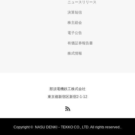
ニュースリリース
決算短信
株主総会
電子公告
有価証券報告書
株式情報
那須電機鉄工株式会社
東京都新宿区新宿2-1-12
RSS
Copyright ©
NASU DENKI－TEKKO CO., LTD. All rights reserved..