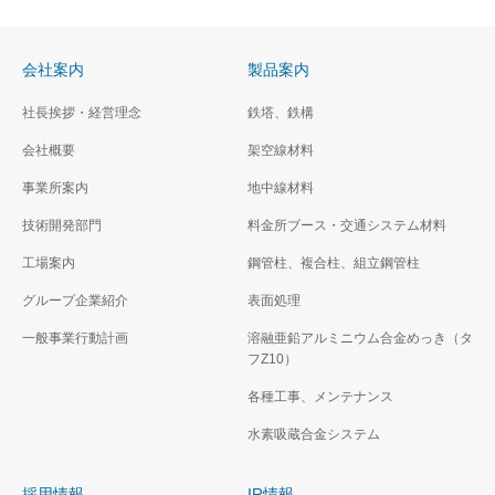
会社案内
製品案内
社長挨拶・経営理念
鉄塔、鉄構
会社概要
架空線材料
事業所案内
地中線材料
技術開発部門
料金所ブース・交通システム材料
工場案内
鋼管柱、複合柱、組立鋼管柱
グループ企業紹介
表面処理
一般事業行動計画
溶融亜鉛アルミニウム合金めっき（タ
フZ10）
各種工事、メンテナンス
水素吸蔵合金システム
採用情報
IR情報