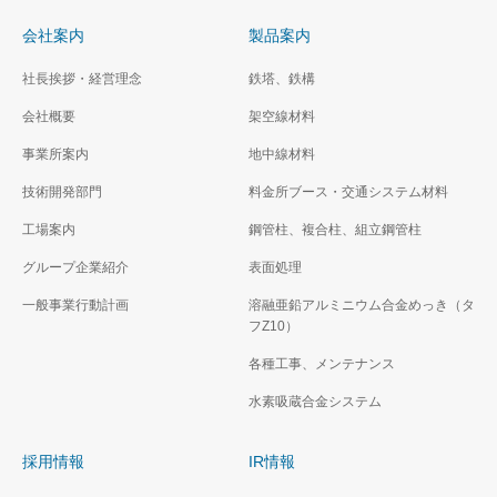
会社案内
製品案内
社長挨拶・経営理念
鉄塔、鉄構
会社概要
架空線材料
事業所案内
地中線材料
技術開発部門
料金所ブース・交通システム材料
工場案内
鋼管柱、複合柱、組立鋼管柱
グループ企業紹介
表面処理
一般事業行動計画
溶融亜鉛アルミニウム合金めっき（タ
フZ10）
各種工事、メンテナンス
水素吸蔵合金システム
採用情報
IR情報