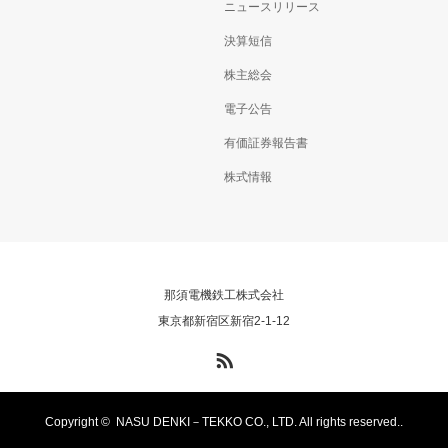
ニュースリリース
決算短信
株主総会
電子公告
有価証券報告書
株式情報
那須電機鉄工株式会社
東京都新宿区新宿2-1-12
RSS
Copyright ©
NASU DENKI－TEKKO CO., LTD. All rights reserved..