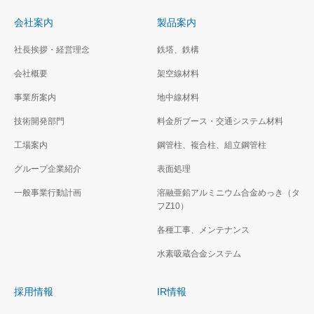
会社案内
製品案内
社長挨拶・経営理念
鉄塔、鉄構
会社概要
架空線材料
事業所案内
地中線材料
技術開発部門
料金所ブース・交通システム材料
工場案内
鋼管柱、複合柱、組立鋼管柱
グループ企業紹介
表面処理
一般事業行動計画
溶融亜鉛アルミニウム合金めっき（タ
フZ10）
各種工事、メンテナンス
水素吸蔵合金システム
採用情報
IR情報