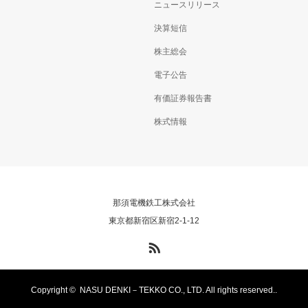
ニュースリリース
決算短信
株主総会
電子公告
有価証券報告書
株式情報
那須電機鉄工株式会社
東京都新宿区新宿2-1-12
RSS
Copyright ©
NASU DENKI－TEKKO CO., LTD. All rights reserved..