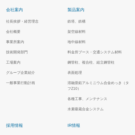
会社案内
製品案内
社長挨拶・経営理念
鉄塔、鉄構
会社概要
架空線材料
事業所案内
地中線材料
技術開発部門
料金所ブース・交通システム材料
工場案内
鋼管柱、複合柱、組立鋼管柱
グループ企業紹介
表面処理
一般事業行動計画
溶融亜鉛アルミニウム合金めっき（タ
フZ10）
各種工事、メンテナンス
水素吸蔵合金システム
採用情報
IR情報