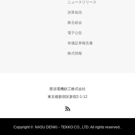
ニュースリリース
決算短信
株主総会
電子公告
有価証券報告書
株式情報
那須電機鉄工株式会社
東京都新宿区新宿2-1-12
RSS
Copyright ©
NASU DENKI－TEKKO CO., LTD. All rights reserved..