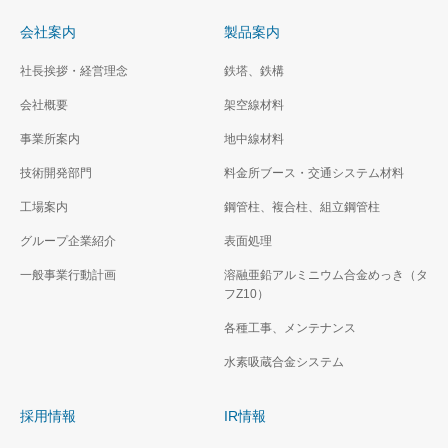
会社案内
製品案内
社長挨拶・経営理念
鉄塔、鉄構
会社概要
架空線材料
事業所案内
地中線材料
技術開発部門
料金所ブース・交通システム材料
工場案内
鋼管柱、複合柱、組立鋼管柱
グループ企業紹介
表面処理
一般事業行動計画
溶融亜鉛アルミニウム合金めっき（タ
フZ10）
各種工事、メンテナンス
水素吸蔵合金システム
採用情報
IR情報