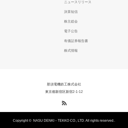
ニュースリリース
決算短信
株主総会
電子公告
有価証券報告書
株式情報
那須電機鉄工株式会社
東京都新宿区新宿2-1-12
RSS
Copyright ©
NASU DENKI－TEKKO CO., LTD. All rights reserved..