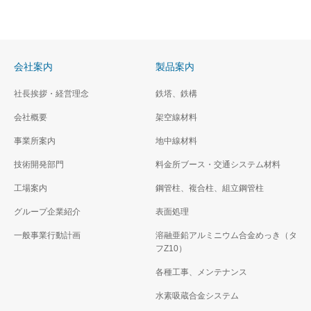
会社案内
製品案内
社長挨拶・経営理念
鉄塔、鉄構
会社概要
架空線材料
事業所案内
地中線材料
技術開発部門
料金所ブース・交通システム材料
工場案内
鋼管柱、複合柱、組立鋼管柱
グループ企業紹介
表面処理
一般事業行動計画
溶融亜鉛アルミニウム合金めっき（タ
フZ10）
各種工事、メンテナンス
水素吸蔵合金システム