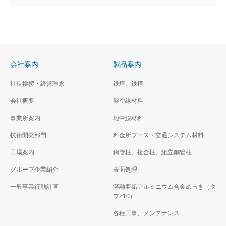
会社案内
製品案内
社長挨拶・経営理念
鉄塔、鉄構
会社概要
架空線材料
事業所案内
地中線材料
技術開発部門
料金所ブース・交通システム材料
工場案内
鋼管柱、複合柱、組立鋼管柱
グループ企業紹介
表面処理
一般事業行動計画
溶融亜鉛アルミニウム合金めっき（タ
フZ10）
各種工事、メンテナンス