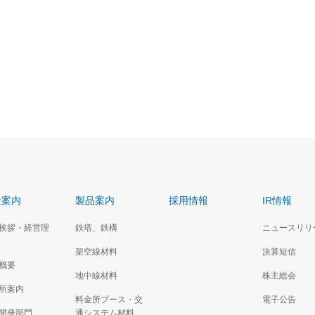
社案内
製品案内
採用情報
IR情報
挨拶・経営理
鉄塔、鉄構
ニュースリリ
架空線材料
決算短信
概要
地中線材料
株主総会
所案内
料金所ブース・交
電子公告
開発部門
通システム材料