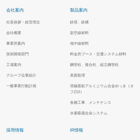
会社案内
製品案内
社長挨拶・経営理念
鉄塔、鉄構
会社概要
架空線材料
事業所案内
地中線材料
技術開発部門
料金所ブース・交通システム材料
工場案内
鋼管柱、複合柱、組立鋼管柱
グループ企業紹介
表面処理
一般事業行動計画
溶融亜鉛アルミニウム合金めっき（タ
フZ10）
各種工事、メンテナンス
水素吸蔵合金システム
採用情報
IR情報