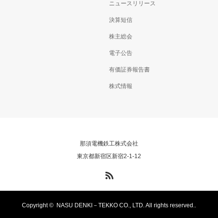
ニュースリリース
決算短信
株主総会
電子公告
有価証券報告書
株式情報
那須電機鉄工株式会社
東京都新宿区新宿2-1-12
RSS
Copyright ©
NASU DENKI－TEKKO CO., LTD. All rights reserved..