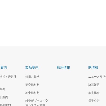
社案内
製品案内
採用情報
IR情報
挨拶・経営理
鉄塔、鉄構
ニュースリリ
架空線材料
決算短信
概要
地中線材料
株主総会
所案内
料金所ブース・交
電子公告
開発部門
通システム材料