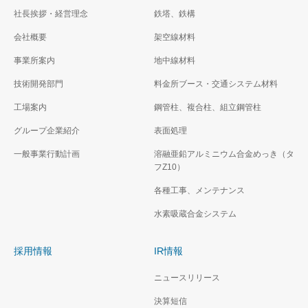
社長挨拶・経営理念
鉄塔、鉄構
会社概要
架空線材料
事業所案内
地中線材料
技術開発部門
料金所ブース・交通システム材料
工場案内
鋼管柱、複合柱、組立鋼管柱
グループ企業紹介
表面処理
一般事業行動計画
溶融亜鉛アルミニウム合金めっき（タ
フZ10）
各種工事、メンテナンス
水素吸蔵合金システム
採用情報
IR情報
ニュースリリース
決算短信