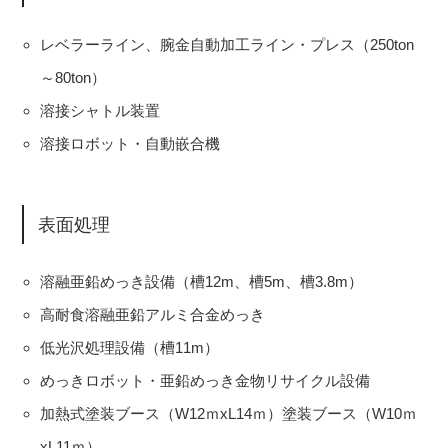
レベラーライン、腕金自動加工ライン・プレス（250ton
～80ton）
溶接シャトル装置
溶接ロボット・自動嵌合機
表面処理
溶融亜鉛めっき設備（槽12m、槽5m、槽3.8m）
高耐食溶融亜鉛アルミ合金めっき
低光沢処理設備（槽11m）
めっきロボット・亜鉛めっき金物リサイクル設備
加熱式塗装ブース（W12ｍxL14ｍ）塗装ブース（W10ｍ
xL11ｍ）