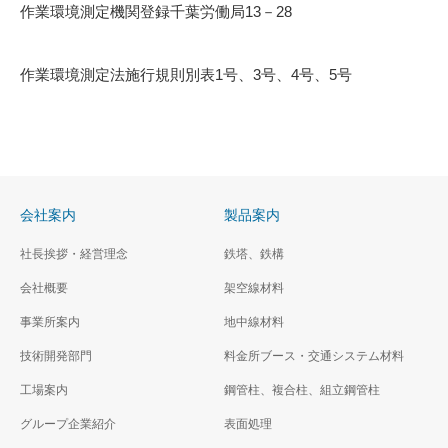
作業環境測定機関登録千葉労働局13－28
作業環境測定法施行規則別表1号、3号、4号、5号
会社案内
製品案内
社長挨拶・経営理念
鉄塔、鉄構
会社概要
架空線材料
事業所案内
地中線材料
技術開発部門
料金所ブース・交通システム材料
工場案内
鋼管柱、複合柱、組立鋼管柱
グループ企業紹介
表面処理