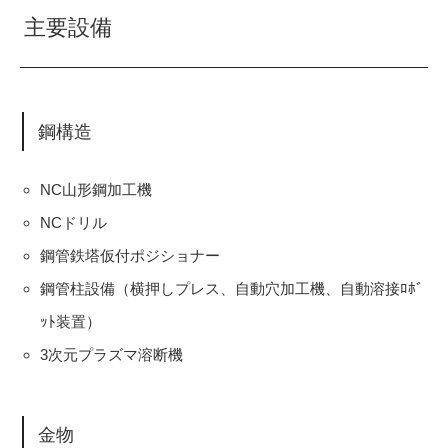
主要設備
鋼構造
NC山形鋼加工機
NCドリル
鋼管鉄塔仮付ポジショナー
鋼管柱設備（横押しプレス、自動穴加工機、自動溶接ﾛﾎﾞ
ｯﾄ装置）
3次元プラズマ溶断機
金物