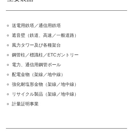
送電用鉄塔／通信用鉄塔
遮音壁（鉄道、高速／一般道路）
風力タワー及び各種架台
鋼管柱／標識柱／ETCガントリー
電力、通信用鋼管ポール
配電金物（架線／地中線）
強化耐塩形金物（架線／地中線）
リサイクル製品（架線／地中線）
計量証明事業