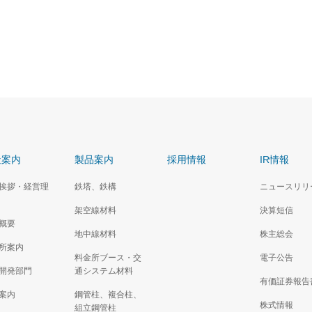
社案内
製品案内
採用情報
IR情報
挨拶・経営理
鉄塔、鉄構
ニュースリリ
架空線材料
決算短信
概要
地中線材料
株主総会
所案内
料金所ブース・交
電子公告
開発部門
通システム材料
有価証券報告
案内
鋼管柱、複合柱、
株式情報
組立鋼管柱