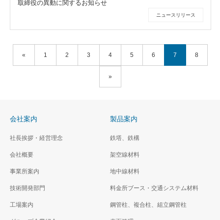
取締役の異動に関するお知らせ
ニュースリリース
«
1
2
3
4
5
6
7
8
»
会社案内
製品案内
社長挨拶・経営理念
鉄塔、鉄構
会社概要
架空線材料
事業所案内
地中線材料
技術開発部門
料金所ブース・交通システム材料
工場案内
鋼管柱、複合柱、組立鋼管柱