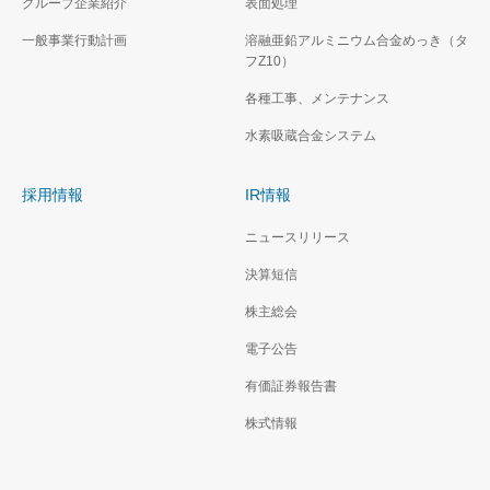
グループ企業紹介
表面処理
一般事業行動計画
溶融亜鉛アルミニウム合金めっき（タ
フZ10）
各種工事、メンテナンス
水素吸蔵合金システム
採用情報
IR情報
ニュースリリース
決算短信
株主総会
電子公告
有価証券報告書
株式情報