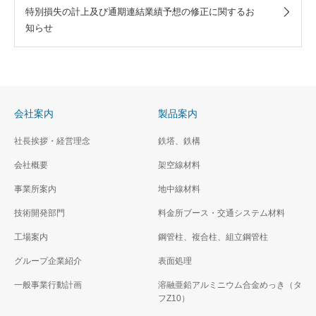
特別損失の計上及び通期連結業績予想の修正に関するお
知らせ
会社案内
製品案内
社長挨拶・経営理念
鉄塔、鉄構
会社概要
架空線材料
事業所案内
地中線材料
技術開発部門
料金所ブース・交通システム材料
工場案内
鋼管柱、複合柱、組立鋼管柱
グループ企業紹介
表面処理
一般事業行動計画
溶融亜鉛アルミニウム合金めっき（タ
フZ10）